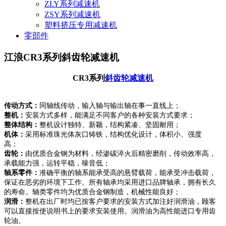
ZLY系列减速机
ZSY系列减速机
塑料挤压专用减速机
零部件
江浪CR3系列斜齿轮减速机
CR3系列
斜齿轮减速机
传动方式：
同轴线传动，输入轴与输出轴在事一直线上；
整机：
安装方式多样，能满足不同客户的各种安装方式要求；
整体结构：
整机设计独特、新颖，结构紧凑、坚固耐用；
机体：
采用标准珠光体灰口铸铁，结构优化设计，体积小、强度
高；
齿轮：
由优质合金钢为材料，经渗碳淬火后精密磨削，传动效率高，
承载能力强，运转平稳，噪音低；
轴系零件：
准确平衡的轴系能承受高的悬臂载荷，能承受冲击载荷，
保证在恶劣的环境下工作。所有轴承均采用进口品牌轴承，拥有长久
的寿命。轴类零件均为优质合金钢制造，机械性能良好；
润滑：
整机在出厂时均已按客户要求的安装方式加注好润滑油，顾客
可以直接按使说明书上的要求安装使用。润滑油为高性能进口专用齿
轮油。