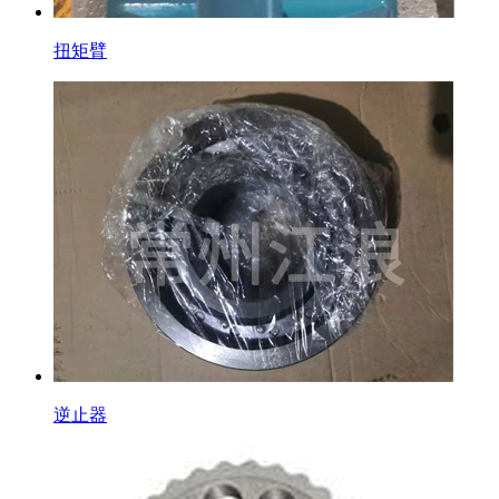
扭矩臂
逆止器