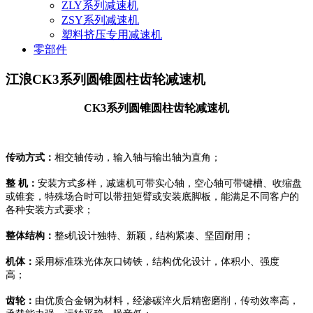
ZLY系列减速机
ZSY系列减速机
塑料挤压专用减速机
零部件
江浪CK3系列圆锥圆柱齿轮减速机
CK3系列圆锥圆柱齿轮减速机
传动方式：
相交轴传动，输入轴与输出轴为直角；
整 机：
安装方式多样，减速机可带实心轴，空心轴可带键槽、收缩盘
或锥套，特殊场合时可以带扭矩臂或安装底脚板，能满足不同客户的
各种安装方式要求；
整体结构：
整s机设计独特、新颖，结构紧凑、坚固耐用；
机体：
采用标准珠光体灰口铸铁，结构优化设计，体积小、强度
高；
齿轮：
由优质合金钢为材料，经渗碳淬火后精密磨削，传动效率高，