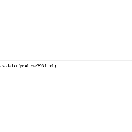
czadsjl.cn/products/398.html
)