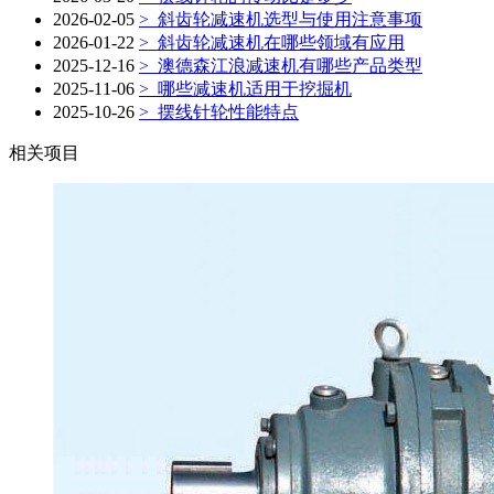
2026-02-05
> 斜齿轮减速机选型与使用注意事项
2026-01-22
> 斜齿轮减速机在哪些领域有应用
2025-12-16
> 澳德森江浪减速机有哪些产品类型
2025-11-06
> 哪些减速机适用于挖掘机
2025-10-26
> 摆线针轮性能特点
相关项目