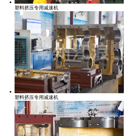
塑料挤压专用减速机
塑料挤压专用减速机