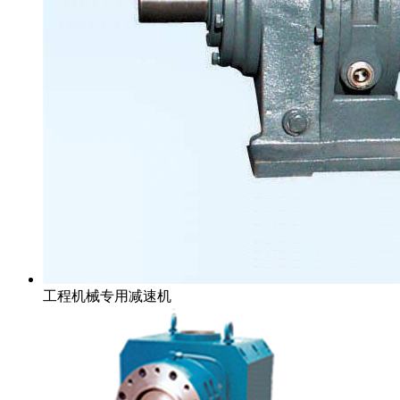
工程机械专用减速机