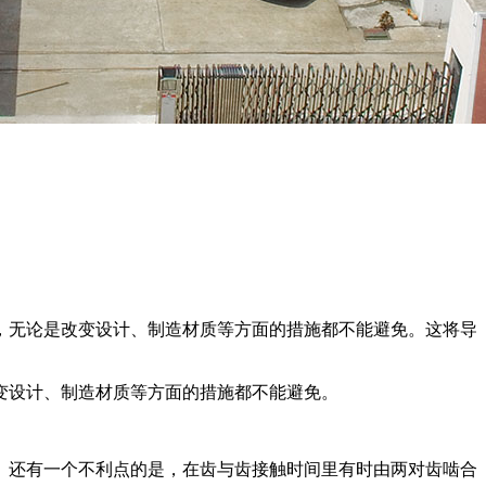
，无论是改变设计、制造材质等方面的措施都不能避免。这将导
变设计、制造材质等方面的措施都不能避免。
。还有一个不利点的是，在齿与齿接触时间里有时由两对齿啮合