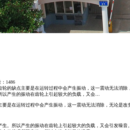
量：
1486
齿轮的缺点主要是在运转过程中会产生振动，这一震动无法消除
所以产生的振动在齿轮上引起较大的负载，又会…
主要是在运转过程中会产生振动，这一震动无法消除，无论是改
产生。所以产生的振动在齿轮上引起较大的负载，又会引发噪音