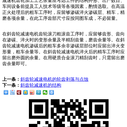
减速机齿轮加工工艺余量应考虑工件的结构外形、出产数目、
车间设备前提及工人技术等级等各项因素，酌情选取。在高温
正火处理后的粗车工序时，应留够渗碳淬火渗碳层、精车，精
磨各项余量，在此工序齿部尺寸应按同图车成，不必留量。
在
斜齿轮减速电机
齿轮滚刀粗滚齿工序时，应留够齿形、齿向
在渗碳、淬火时的变形余量及半精刮齿量，磨齿余量等。在斜
齿轮减速电机渗碳后的粗车多余非渗碳层部位时应留出淬火变
形量，粗车余量等。在斜齿轮减速电机淬火后的精车工序时应
留出磨外圆的余量。在用硬质合金滚刀精刮齿时，只需留出磨
齿余量即可。
上一条：
斜齿轮减速电机的轮齿剥落与点蚀
下一条：
斜齿轮减速机的结构