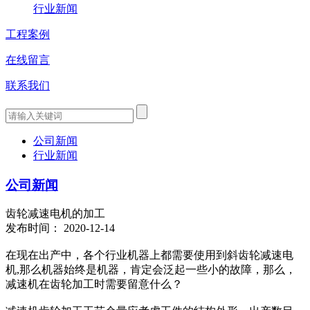
行业新闻
工程案例
在线留言
联系我们
公司新闻
行业新闻
公司新闻
齿轮减速电机的加工
发布时间： 2020-12-14
在现在出产中，各个行业机器上都需要使用到斜齿轮减速电
机,那么机器始终是机器，肯定会泛起一些小的故障，那么，
减速机在齿轮加工时需要留意什么？