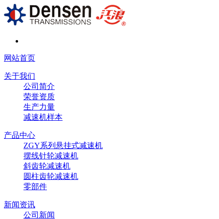
网站首页
关于我们
公司简介
荣誉资质
生产力量
减速机样本
产品中心
ZGY系列悬挂式减速机
摆线针轮减速机
斜齿轮减速机
圆柱齿轮减速机
零部件
新闻资讯
公司新闻