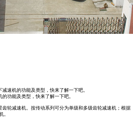
下减速机的功能及类型，快来了解一下吧。
机的功能及类型，快来了解一下吧。
齿轮减速机。按传动系列可分为单级和多级齿轮减速机；根据
机。