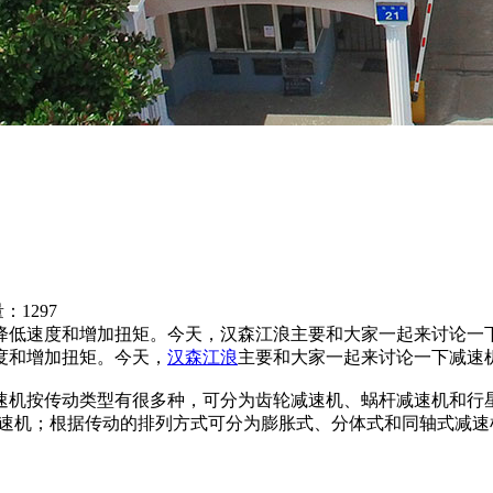
量：
1297
降低速度和增加扭矩。今天，汉森江浪主要和大家一起来讨论一
和增加扭矩。今天，
汉森江浪
主要和大家一起来讨论一下减速
机按传动类型有很多种，可分为齿轮减速机、蜗杆减速机和行星
减速机；根据传动的排列方式可分为膨胀式、分体式和同轴式减速