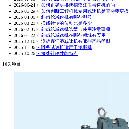
2026-06-24
> 如何正确更换澳德森江浪减速机的油
2026-05-29
> 如何判断工程机械专用减速机是否需要更换
2026-04-06
> 斜齿轮减速机有哪些型号
2026-03-20
> 摆线针轮的传动比是多少
2026-02-05
> 斜齿轮减速机选型与使用注意事项
2026-01-22
> 斜齿轮减速机在哪些领域有应用
2025-12-16
> 澳德森江浪减速机有哪些产品类型
2025-11-06
> 哪些减速机适用于挖掘机
2025-10-26
> 摆线针轮性能特点
相关项目