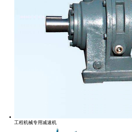
工程机械专用减速机