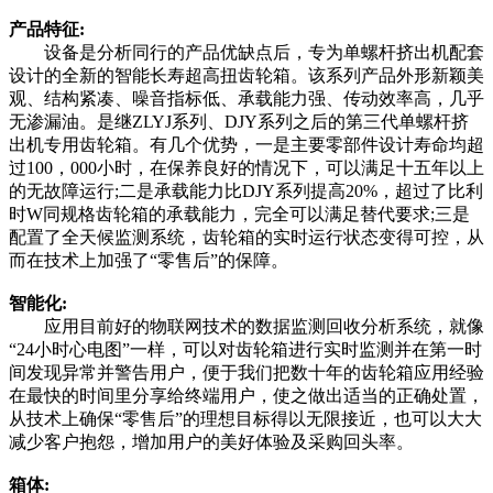
产品特征:
设备是分析同行的产品优缺点后，专为单螺杆挤出机配套
设计的全新的智能长寿超高扭齿轮箱。该系列产品外形新颖美
观、结构紧凑、噪音指标低、承载能力强、传动效率高，几乎
无渗漏油。是继ZLYJ系列、DJY系列之后的第三代单螺杆挤
出机专用齿轮箱。有几个优势，一是主要零部件设计寿命均超
过100，000小时，在保养良好的情况下，可以满足十五年以上
的无故障运行;二是承载能力比DJY系列提高20%，超过了比利
时W同规格齿轮箱的承载能力，完全可以满足替代要求;三是
配置了全天候监测系统，齿轮箱的实时运行状态变得可控，从
而在技术上加强了“零售后”的保障。
智能化:
应用目前好的物联网技术的数据监测回收分析系统，就像
“24小时心电图”一样，可以对齿轮箱进行实时监测并在第一时
间发现异常并警告用户，便于我们把数十年的齿轮箱应用经验
在最快的时间里分享给终端用户，使之做出适当的正确处置，
从技术上确保“零售后”的理想目标得以无限接近，也可以大大
减少客户抱怨，增加用户的美好体验及采购回头率。
箱体: