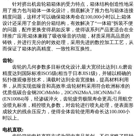
针对挤出机齿轮箱箱体的受力特点，箱体结构创造性地采
用了推力包与箱体一体化设计，彻底解决了推力包与箱体连接
精度问题，这样才可以确保箱体寿命在100,000小时以上;箱体
设计还采用了全新的分箱结构，有效解决了“一体箱”拆装不便
的问题，配件更换变得易如反掌，使得该系列产品更适合在全
球推广应用;箱体兼顾了吸收噪音的功能，材质采用高品质的
铸铁，并进行充分的时效处理，采用先进的数控加工工艺，从
而保证了箱体的高精度、一致性和互换性。
齿轮:
齿轮的几何参数多目标优化设计,最大宽径比达到1.6;磨齿
精度达到国际标准ISO5级(相当于日本JIS1级)，并辅以精确的
拓扑微观修形技术，满载时达到全齿宽接触，提高材料利用
率，从而实现低噪音和高效率;齿轮材料采用符合欧洲标准的
优质低碳合金钢20CrMnMo，20CrNi2MoA,18CrNiMo7-6
(EN10084)等，经渗碳淬火，齿轮疲劳极限寿命更高;引用航空
业喷丸标准，精控喷丸参数，对齿轮进行喷丸处理，使表面形
成较大的残余压应力，使得全体齿轮使用寿命长达100.000小
时以上。
电机直联: